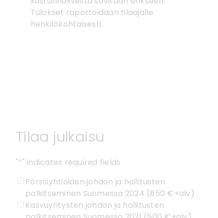
kustannuksesta sovitaan erikseen.
Tulokset raportoidaan tilaajalle
henkilökohtaisesti.
Tilaa julkaisu
"
*
" indicates required fields
Valitse
Pörssiyhtiöiden johdon ja hallitusten
vaihtoehdot
palkitseminen Suomessa 2024 (850 €+alv)
Kasvuyritysten johdon ja hallitusten
palkitseminen Suomessa 2021 (500 €+alv)