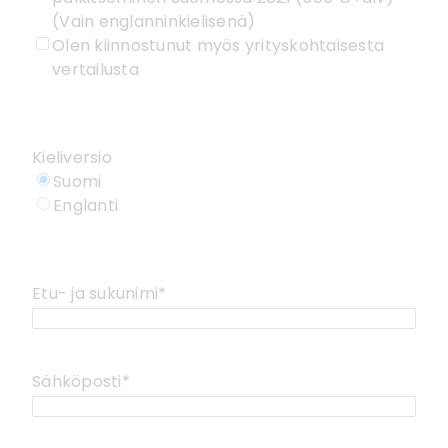
(Vain englanninkielisenä)
Olen kiinnostunut myös yrityskohtaisesta
vertailusta
Kieliversio
Suomi
Englanti
Etu- ja sukunimi
*
Sähköposti
*