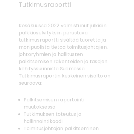
Tutkimusraportti
Kesäkuussa 2022 valmistunut julkisiin
palkkioselvityksiin perustuva
tutkimusraportti sisältää tuoretta ja
monipuolista tietoa toimitusjohtajien,
johtoryhmien ja hallitusten
palkitsemisen rakenteiden ja tasojen
kehityssuunnista Suomessa.
Tutkimusraportin keskeinen sisältö on
seuraava:
Palkitsemisen raportointi
muutoksessa
Tutkimuksen toteutus ja
hallinnointikoodi
Toimitusjohtajan palkitseminen