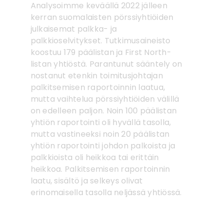
Analysoimme keväällä 2022 jälleen
kerran suomalaisten pörssiyhtiöiden
julkaisemat palkka- ja
palkkioselvitykset. Tutkimusaineisto
koostuu 179 päälistan ja First North-
listan yhtiöstä. Parantunut sääntely on
nostanut etenkin toimitusjohtajan
palkitsemisen raportoinnin laatua,
mutta vaihtelua pörssiyhtiöiden välillä
on edelleen paljon. Noin 100 päälistan
yhtiön raportointi oli hyvällä tasolla,
mutta vastineeksi noin 20 päälistan
yhtiön raportointi johdon palkoista ja
palkkioista oli heikkoa tai erittäin
heikkoa. Palkitsemisen raportoinnin
laatu, sisältö ja selkeys olivat
erinomaisella tasolla neljässä yhtiössä.