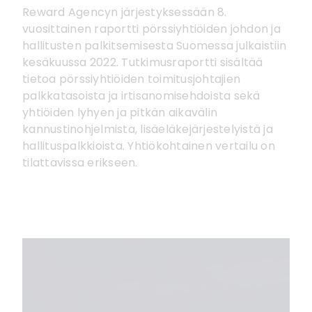
Reward Agencyn järjestyksessään 8.
vuosittainen raportti pörssiyhtiöiden johdon ja
hallitusten palkitsemisesta Suomessa julkaistiin
kesäkuussa 2022. Tutkimusraportti sisältää
tietoa pörssiyhtiöiden toimitusjohtajien
palkkatasoista ja irtisanomisehdoista sekä
yhtiöiden lyhyen ja pitkän aikavälin
kannustinohjelmista, lisäeläkejärjestelyistä ja
hallituspalkkioista. Yhtiökohtainen vertailu on
tilattavissa erikseen.