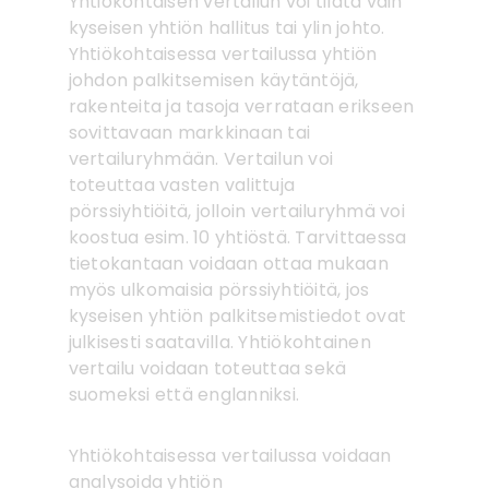
Yhtiökohtaisen vertailun voi tilata vain
kyseisen yhtiön hallitus tai ylin johto.
Yhtiökohtaisessa vertailussa yhtiön
johdon palkitsemisen käytäntöjä,
rakenteita ja tasoja verrataan erikseen
sovittavaan markkinaan tai
vertailuryhmään. Vertailun voi
toteuttaa vasten valittuja
pörssiyhtiöitä, jolloin vertailuryhmä voi
koostua esim. 10 yhtiöstä. Tarvittaessa
tietokantaan voidaan ottaa mukaan
myös ulkomaisia pörssiyhtiöitä, jos
kyseisen yhtiön palkitsemistiedot ovat
julkisesti saatavilla. Yhtiökohtainen
vertailu voidaan toteuttaa sekä
suomeksi että englanniksi.
Yhtiökohtaisessa vertailussa voidaan
analysoida yhtiön