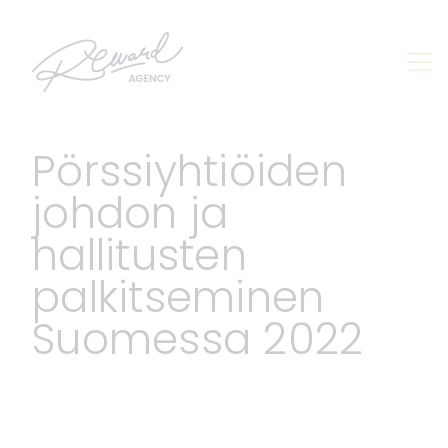
Skip
to
content
Pörssiyhtiöiden
johdon ja
hallitusten
palkitseminen
Suomessa 2022