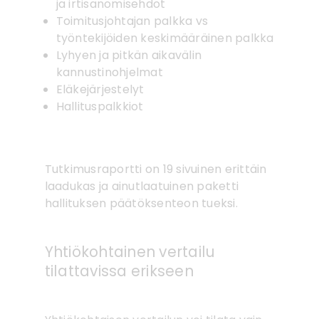
ja irtisanomisehdot
Toimitusjohtajan palkka vs
työntekijöiden keskimääräinen palkka
Lyhyen ja pitkän aikavälin
kannustinohjelmat
Eläkejärjestelyt
Hallituspalkkiot
Tutkimusraportti on 19 sivuinen erittäin
laadukas ja ainutlaatuinen paketti
hallituksen päätöksenteon tueksi.
Yhtiökohtainen vertailu
tilattavissa erikseen